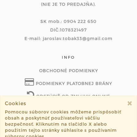
(NIE JE TO PREDAJŇA).
SK mob.: 0904 222 650
DIČ:1078321497
E-mail: jaroslav.tobak33@gmail.com
INFO
OBCHODNÉ PODMIENKY
PODMIENKY PLATOBNEJ BRÁNY
ODSTÚPIŤ OD ZMLUVY ONLINE
Cookies
Pomocou súborov cookies môžeme prispôsobiť
obsah a poskytnúť používateľovi väčšiu
©2026 westernfamily.eu všetky práva vyhradené.
bezpečnosť. Kliknutím na tlačidlo X alebo
použitím tejto stránky súhlasíte s používaním
Vytvorené systémom
sashe.sk
súborov cookies.