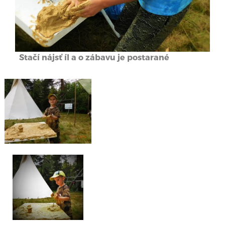
Stačí nájsť íl a o zábavu je postarané