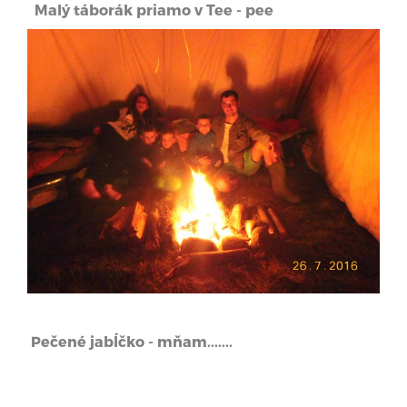
Malý táborák priamo v Tee - pee
Pečené jabĺčko - mňam.......