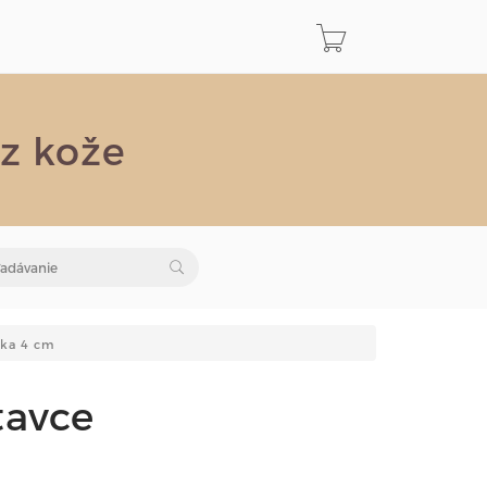
 z kože
rka 4 cm
tavce