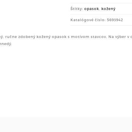
Štítky:
opasok
,
kožený
Katalógové číslo: 5693942
ný, ručne zdobený kožený opasok s motívom stavcov. Na výber v
hnedý.