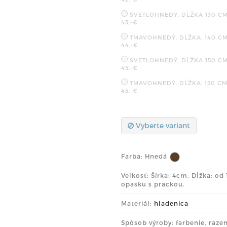
SVETLOHNEDÝ. DĹŽKA 130 C
43,-€
TMAVOHNEDÝ. DĹŽKA: 140 C
44,-€
SVETLOHNEDÝ. DĹŽKA 150 C
45,-€
TMAVOHNEDÝ. DĹŽKA: 150 C
45,-€
Vyberte variant
Farba:
Hnedá
Veľkosť: Šírka: 4cm. Dĺžka: o
opasku s prackou.
Materiál:
hladenica
Spôsob výroby: farbenie, raze